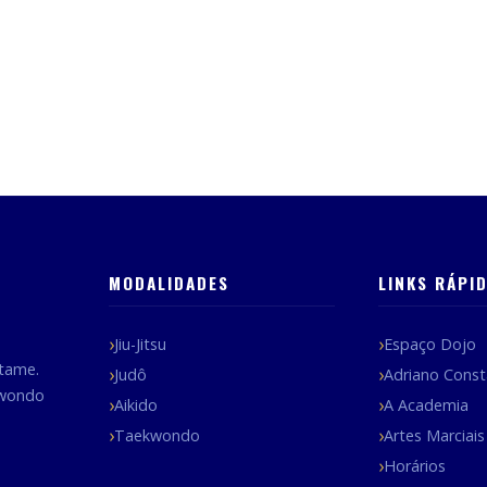
MODALIDADES
LINKS RÁPI
Jiu-Jitsu
Espaço Dojo
tame.
Judô
Adriano Const
kwondo
Aikido
A Academia
Taekwondo
Artes Marciais
Horários