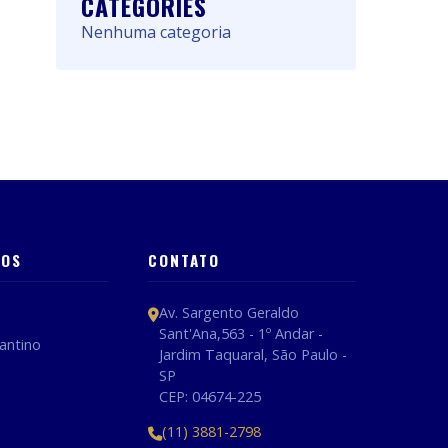
CATEGORIES
Nenhuma categoria
DOS
CONTATO
Av. Sargento Geraldo
Sant'Ana,563 - 1º Andar -
antino
Jardim Taquaral, São Paulo -
SP
CEP: 04674-225
(11) 3881-2798